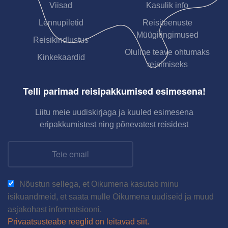
Viisad
Kasulik info
Lennupiletid
Reisiteenuste
Müügitingimused
Reisikindlustus
Oluline teave ohtumaks
Kinkekaardid
reisimiseks
Telli parimad reisipakkumised esimesena!
Liitu meie uudiskirjaga ja kuuled esimesena
eripakkumistest ning põnevatest reisidest
Nõustun sellega, et Oikumena kasutab minu
isikuandmeid, et saata mulle Oikumena uudiseid ja muud
asjakohast informatsiooni.
Privaatsusteabe reeglid on leitavad siit.