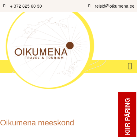
+ 372 625 60 30
reisid@oikumena.ee
KIIR PÄRING
Oikumena meeskond