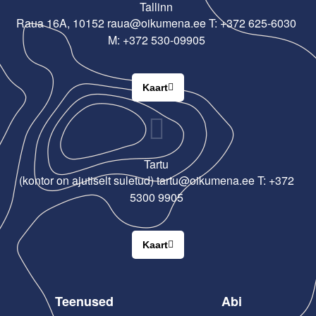
Tallinn
Raua 16A, 10152 raua@oikumena.ee T: +372 625-6030
M: +372 530-09905
Kaart
Tartu
(kontor on ajutiselt suletud) tartu@oikumena.ee T: +372
5300 9905
Kaart
Teenused
Abi