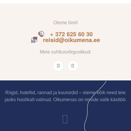
Oleme liinil!
+ 372 625 60 30
reisid@oikumena.ee
Meie suhtlusvõrgustikud:
Riigid, hotellid, rannad ja kuurordid – oleme kõik need teie
jaoks hoolikalt valinud. Oikumenas on reiside valik käsitöö.