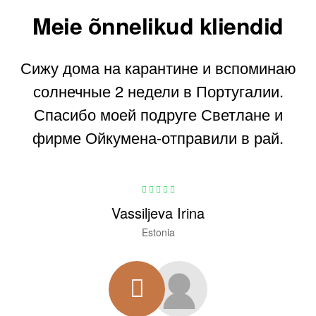
Meie
õnnelikud
kliendid
Сижу дома на карантине и вспоминаю
солнечные 2 недели в Португалии.
Спасибо моей подруге Светлане и
фирме Ойкумена-отправили в рай.
Vassiljeva Irina
Estonia